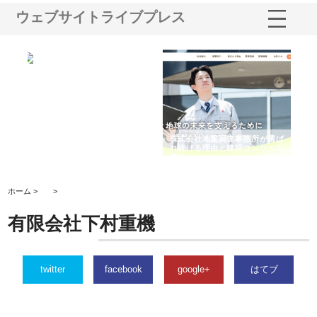
ウェブサイトライブプレス
シー
株式会社アクアスペースが水中
株式会社地盤調査事務所が選ば
株
ム導
から陸上まで一貫施工できる理
れ続ける理由と建設コンサルの
ス
由
強み
ホーム >
>
有限会社下村重機
twitter
facebook
google+
はてブ