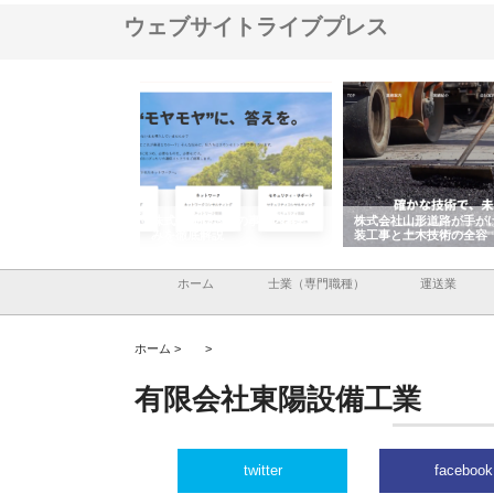
ウェブサイトライブプレス
メタルエースの企業サ
株式会社ＣＳＡの事業内容と強
株式会社山形道路が手が
供する充実した情報内
みを徹底解説
装工事と土木技術の全容
ホーム
士業（専門職種）
運送業
ホーム >
>
有限会社東陽設備工業
twitter
facebook