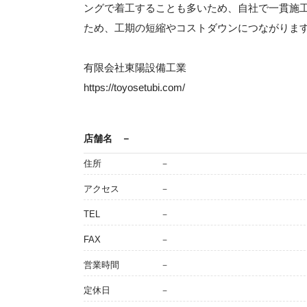
ングで着工することも多いため、自社で一貫施
ため、工期の短縮やコストダウンにつながりま
有限会社東陽設備工業
https://toyosetubi.com/
店舗名
－
住所
－
アクセス
－
TEL
－
FAX
－
営業時間
－
定休日
－