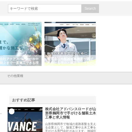
会社アクアスペースが水中
株式会社地盤調査事務所が選ば
株式会社名神精工の
陸上まで一貫施工できる理
れ続ける理由と建設コンサルの
スリリース一覧と注
強み
その他業種
おすすめ記事
株式会社アドバンスロードが山
1
形県鶴岡市で手がける舗装土木
工事と求人情報
山形県鶴岡市で地域の道路基盤を支え
る企業として、舗装工事や土木工事を
手がける専門会社があります。地域住