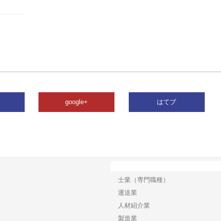
google+
はてブ
カテゴリー
士業（専門職種）
運送業
人材紹介業
製造業