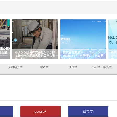
ける舗
ホクシン設備株式会社が手がけ
株式会社東京シー・エム・シー
株式
る給排水空調消火設備工事の実
のGISインフラ管理システム導
から
績と強み
入メリット
由
人材紹介業
製造業
通信業
小売業・販売業
google+
はてブ