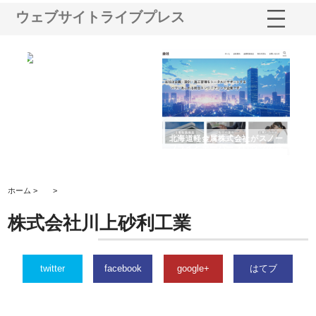
ウェブサイトライブプレス
多摩
有限会社松幸商店が手がける織
北海道軽金属株式会社がスノー
株
工事
ネームと下げ札の製造技術
フライとテーパーブロックの専
る
用ページを新設
ス
ホーム >
>
株式会社川上砂利工業
twitter
facebook
google+
はてブ