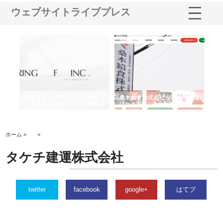
ウェブサイトライブプレス
や店
株式会社スプリングエフが選ば
桑木給食株式会社が福山市で選
株
る理
れる理由とOEMアパレル製造の
ばれる手作り弁当配達の理由
れ
強み
ホーム >
>
タケチ建運株式会社
twitter
facebook
google+
はてブ