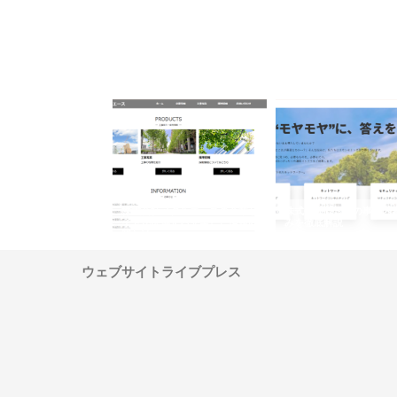
メタルエースの企業サ
株式会社ＣＳＡの事業内容と強
株式会社山形道路が手が
供する充実した情報内
みを徹底解説
装工事と土木技術の全容
ウェブサイトライブプレス