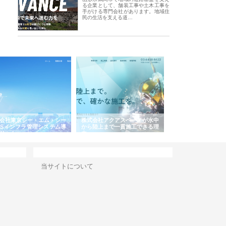
る企業として、舗装工事や土木工事を
手がける専門会社があります。地域住
民の生活を支える道…
式会社アクアスペースが水中
株式会社地盤調査事務所が選ば
株式会社名神精工の
ら陸上まで一貫施工できる理
れ続ける理由と建設コンサルの
スリリース一覧と注
強み
サイト情報
当サイトについて