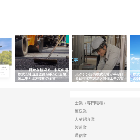
ける舗
ホクシン設備株式会社が手がけ
株式会社東京シー・エム・シー
株
る給排水空調消火設備工事の実
のGISインフラ管理システム導
か
績と強み
入メリット
由
カテゴリー
士業（専門職種）
運送業
人材紹介業
製造業
通信業