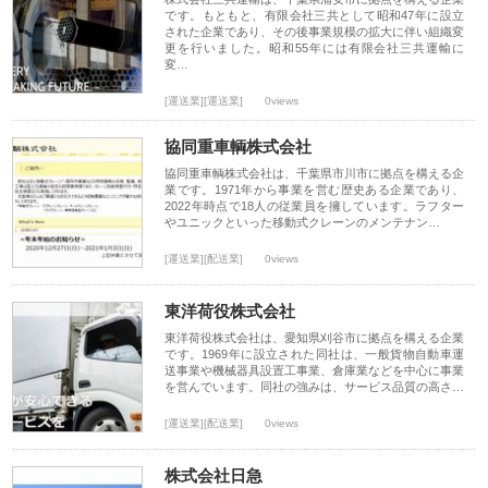
です。もともと、有限会社三共として昭和47年に設立
された企業であり、その後事業規模の拡大に伴い組織変
更を行いました。昭和55年には有限会社三共運輸に
変…
[運送業][運送業]
0views
協同重車輌株式会社
協同重車輌株式会社は、千葉県市川市に拠点を構える企
業です。1971年から事業を営む歴史ある企業であり、
2022年時点で18人の従業員を擁しています。ラフター
やユニックといった移動式クレーンのメンテナン…
[運送業][配送業]
0views
東洋荷役株式会社
東洋荷役株式会社は、愛知県刈谷市に拠点を構える企業
です。1969年に設立された同社は、一般貨物自動車運
送事業や機械器具設置工事業、倉庫業などを中心に事業
を営んでいます。同社の強みは、サービス品質の高さ…
[運送業][配送業]
0views
株式会社日急