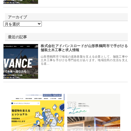
アーカイブ
最近の記事
株式会社アドバンスロードが山形県鶴岡市で手がける
舗装土木工事と求人情報
山形県鶴岡市で地域の道路基盤を支える企業として、舗装工事や
土木工事を手がける専門会社があります。地域住民の生活を支え
る道…
ノー
株式会社耕文社が品川で実現す
株式会社ナカモトがホテルや店
株