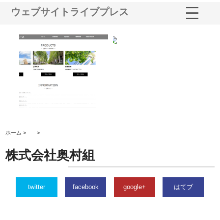
ウェブサイトライブプレス
株式会社メタルエースの企業サ
株式会社ＣＳＡの事業内容と強
株式会社山形
イトが提供する充実した情報内
みを徹底解説
装工事と土木
容とは
ホーム >
>
株式会社奥村組
twitter
facebook
google+
はてブ