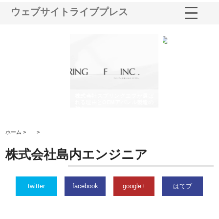
ウェブサイトライブプレス
や店
株式会社スプリングエフが選ば
桑木給食株式会社が福山市で選
株
る理
れる理由とOEMアパレル製造の
ばれる手作り弁当配達の理由
れ
強み
ホーム >
>
株式会社島内エンジニア
twitter
facebook
google+
はてブ