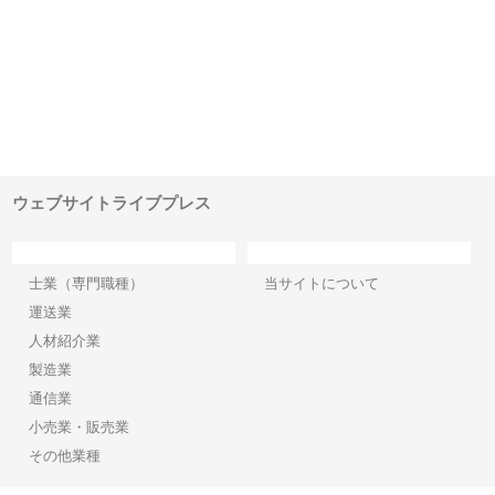
選ば
株式会社名神精工の最新ニュー
有限会社エム・ビルドが南多摩
有
ルの
スリリース一覧と注目トピック
で選ばれる道路舗装と土木工事
ネ
の実力
ウェブサイトライブプレス
カテゴリー
サイト情報
士業（専門職種）
当サイトについて
運送業
人材紹介業
製造業
通信業
小売業・販売業
その他業種