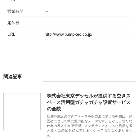
営業時間
－
定休日
－
URL
http://www.pump-tec.co.jp/
関連記事
株式会社東京デッセルが提供する空きス
ペース活用型ガチャガチャ設置サービス
の全貌
店舗や施設の空きスペースを収益源に変える発想は、経
営者にとって常に魅力的なテーマです。しかし、新たな
什器の導入や在庫管理、メンテナンスといった負担を考
えると二の足を踏んでしまうケースも少なくありませ
ん…