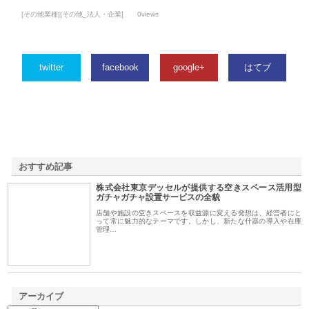
[その他業種][その他_法人・企業]
0views
twitter
facebook
google+
はてブ
おすすめ記事
株式会社東京デッセルが提供する空きスペース活用型
1
ガチャガチャ設置サービスの全貌
店舗や施設の空きスペースを収益源に変える発想は、経営者にと
って常に魅力的なテーマです。しかし、新たな什器の導入や在庫
管理…
アーカイブ