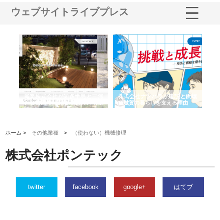
ウェブサイトライブプレス
ショ
庭楽株式会社が知多半島と三河
株式会社ナツハラが建設と鋲螺
株
る資
と名古屋で叶える理想の外構空
で滋賀の暮らしを支える理由
イ
間
容
ホーム >
その他業種
>
（使わない）機械修理
株式会社ポンテック
twitter
facebook
google+
はてブ