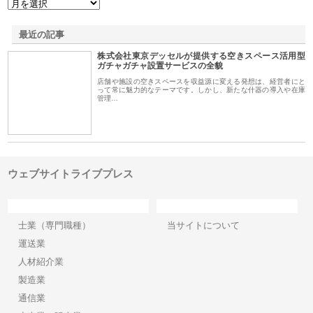
最近の記事
株式会社東京デッセルが提供する空きスペース活用型
ガチャガチャ設置サービスの全貌
店舗や施設の空きスペースを収益源に変える発想は、経営者にと
って常に魅力的なテーマです。しかし、新たな什器の導入や在庫
管理…
ウェブサイトライブプレス
カテゴリー
サイト情報
士業（専門職種）
当サイトについて
運送業
人材紹介業
製造業
通信業