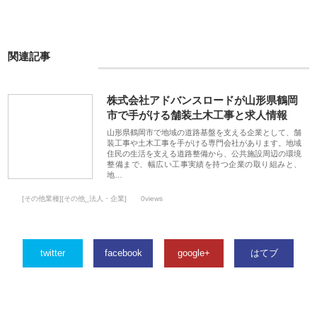
関連記事
株式会社アドバンスロードが山形県鶴岡
市で手がける舗装土木工事と求人情報
山形県鶴岡市で地域の道路基盤を支える企業として、舗
装工事や土木工事を手がける専門会社があります。地域
住民の生活を支える道路整備から、公共施設周辺の環境
整備まで、幅広い工事実績を持つ企業の取り組みと、
地…
[その他業種][その他_法人・企業]
0views
twitter
facebook
google+
はてブ