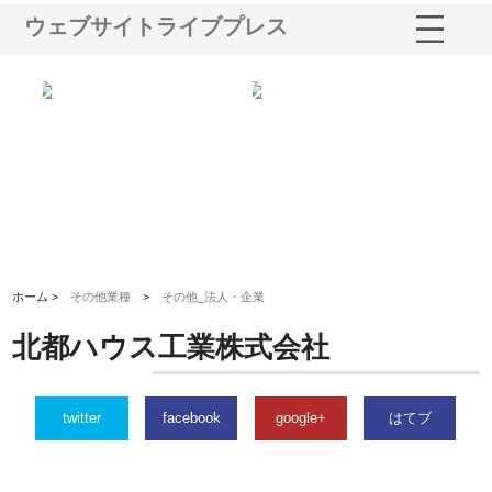
ウェブサイトライブプレス
選ば
株式会社名神精工の最新ニュー
有限会社エム・ビルドが南多摩
有
ルの
スリリース一覧と注目トピック
で選ばれる道路舗装と土木工事
ネ
の実力
ホーム >
その他業種
>
その他_法人・企業
北都ハウス工業株式会社
twitter
facebook
google+
はてブ