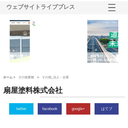
ウェブサイトライブプレス
選ば
株式会社名神精工の最新ニュー
有限会社エム・ビルドが南多摩
有
ルの
スリリース一覧と注目トピック
で選ばれる道路舗装と土木工事
ネ
の実力
ホーム >
その他業種
>
その他_法人・企業
扇屋塗料株式会社
twitter
facebook
google+
はてブ