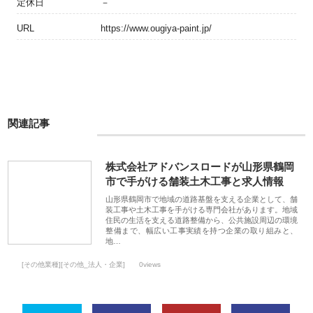
定休日
－
URL
https://www.ougiya-paint.jp/
関連記事
株式会社アドバンスロードが山形県鶴岡
市で手がける舗装土木工事と求人情報
山形県鶴岡市で地域の道路基盤を支える企業として、舗
装工事や土木工事を手がける専門会社があります。地域
住民の生活を支える道路整備から、公共施設周辺の環境
整備まで、幅広い工事実績を持つ企業の取り組みと、
地…
[その他業種][その他_法人・企業]
0views