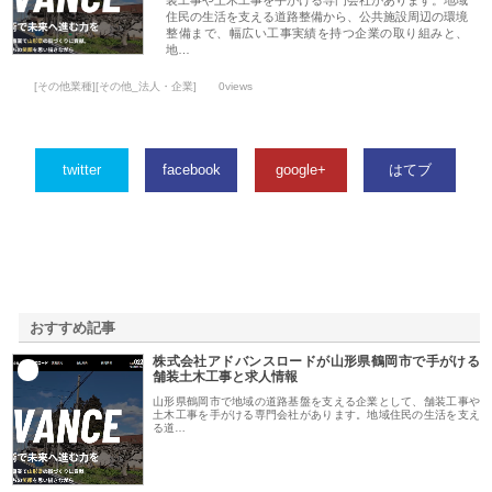
住民の生活を支える道路整備から、公共施設周辺の環境
整備まで、幅広い工事実績を持つ企業の取り組みと、
地…
[その他業種][その他_法人・企業]
0views
twitter
facebook
google+
はてブ
おすすめ記事
株式会社アドバンスロードが山形県鶴岡市で手がける
1
舗装土木工事と求人情報
山形県鶴岡市で地域の道路基盤を支える企業として、舗装工事や
土木工事を手がける専門会社があります。地域住民の生活を支え
る道…