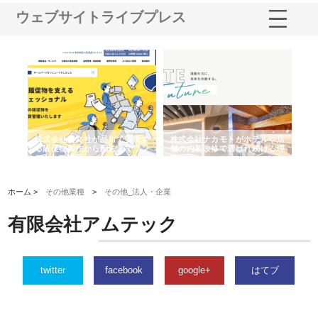
ウェブサイトライブプレス
ノー
株式会社耕文社が品川で実現す
株式会社ナカモトがホテルや店
株
の専
る販促物製作から配送までワン
舗の内装改修で選ばれ続ける理
れ
ストップ対応
由
強
ホーム >
その他業種
>
その他_法人・企業
有限会社アムテック
twitter
facebook
google+
はてブ