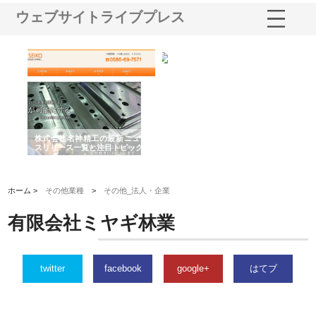
ウェブサイトライブプレス
選ば
株式会社名神精工の最新ニュー
有限会社エム・ビルドが南多摩
有
ルの
スリリース一覧と注目トピック
で選ばれる道路舗装と土木工事
ネ
の実力
ホーム >
その他業種
>
その他_法人・企業
有限会社ミヤギ林業
twitter
facebook
google+
はてブ