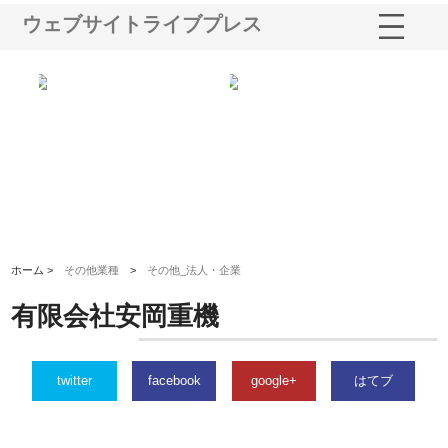
ウェブサイトライブプレス
業サ
株式会社ＣＳＡの事業内容と強
株式会社山形道路が手がける舗
ホ
報内
みを徹底解説
装工事と土木技術の全容
る
績
ホーム >
その他業種
>
その他_法人・企業
有限会社安岡重機
twitter
facebook
google+
はてブ