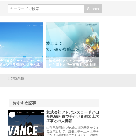
・エム・シー
株式会社アクアスペースが水中
株式会社地盤調査事務所が選ば
管理システム導
から陸上まで一貫施工できる理
れ続ける理由と建設コンサルの
由
強み
その他業種
おすすめ記事
株式会社アドバンスロードが山
1
形県鶴岡市で手がける舗装土木
工事と求人情報
山形県鶴岡市で地域の道路基盤を支え
る企業として、舗装工事や土木工事を
手がける専門会社があります。地域住