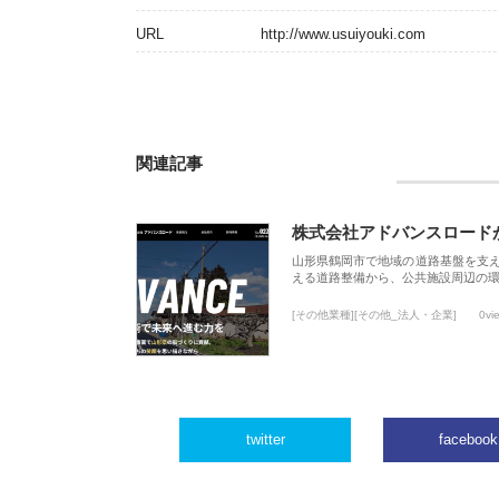
URL
http://www.usuiyouki.com
関連記事
株式会社アドバンスロード
山形県鶴岡市で地域の道路基盤を支
える道路整備から、公共施設周辺の
[その他業種][その他_法人・企業]
0vi
twitter
facebook