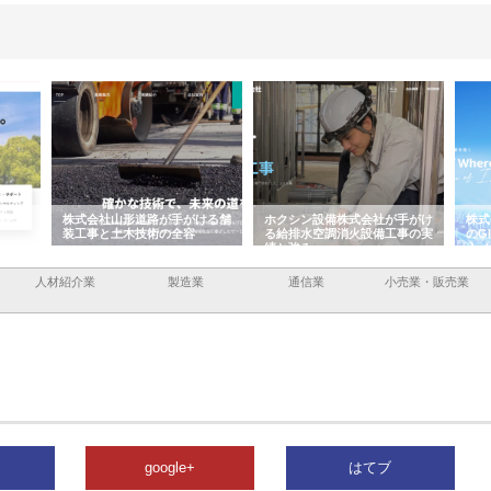
式会社山形道路が手がける舗
ホクシン設備株式会社が手がけ
株式会社東京シー
工事と土木技術の全容
る給排水空調消火設備工事の実
のGISインフラ
績と強み
入メリット
人材紹介業
製造業
通信業
小売業・販売業
google+
はてブ