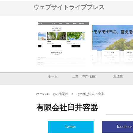
ウェブサイトライブプレス
設と鋲螺
株式会社メタルエースの企業サ
株式会社ＣＳＡの事業内容と強
株
る理由
イトが提供する充実した情報内
みを徹底解説
装
容とは
ホーム
士業（専門職種）
運送業
ホーム >
その他業種
>
その他_法人・企業
有限会社臼井容器
twitter
facebook