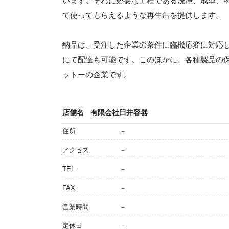
います。それに必要な工程である洗浄、成型、
て使ってもらえるような再生缶を提供します。
納品は、受注した企業の条件に臨機応変に対応
にて配達も可能です。このほかに、各種製品の
ットーの企業です。
店舗名
有限会社臼井容器
住所
－
アクセス
－
TEL
－
FAX
－
営業時間
－
定休日
－