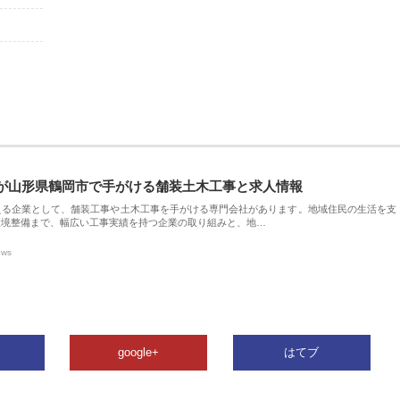
が山形県鶴岡市で手がける舗装土木工事と求人情報
える企業として、舗装工事や土木工事を手がける専門会社があります。地域住民の生活を支
環境整備まで、幅広い工事実績を持つ企業の取り組みと、地…
ews
google+
はてブ