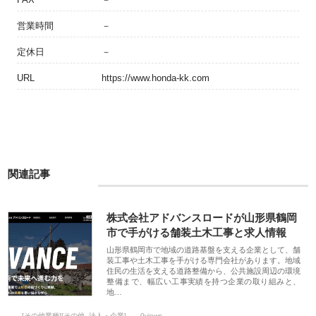
営業時間
－
定休日
－
URL
https://www.honda-kk.com
関連記事
株式会社アドバンスロードが山形県鶴岡
市で手がける舗装土木工事と求人情報
山形県鶴岡市で地域の道路基盤を支える企業として、舗
装工事や土木工事を手がける専門会社があります。地域
住民の生活を支える道路整備から、公共施設周辺の環境
整備まで、幅広い工事実績を持つ企業の取り組みと、
地…
[その他業種][その他_法人・企業]
0views