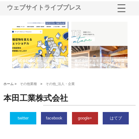
ウェブサイトライブプレス
ノー
株式会社耕文社が品川で実現す
株式会社ナカモトがホテルや店
株
の専
る販促物製作から配送までワン
舗の内装改修で選ばれ続ける理
れ
ストップ対応
由
強
ホーム >
その他業種
>
その他_法人・企業
本田工業株式会社
twitter
facebook
google+
はてブ