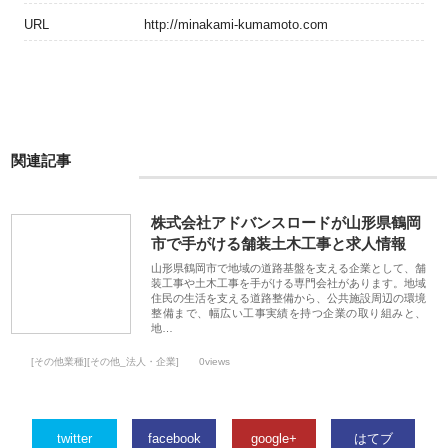
URL
http://minakami-kumamoto.com
関連記事
株式会社アドバンスロードが山形県鶴岡
市で手がける舗装土木工事と求人情報
山形県鶴岡市で地域の道路基盤を支える企業として、舗
装工事や土木工事を手がける専門会社があります。地域
住民の生活を支える道路整備から、公共施設周辺の環境
整備まで、幅広い工事実績を持つ企業の取り組みと、
地…
[その他業種][その他_法人・企業]
0views
twitter
facebook
google+
はてブ