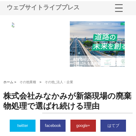
ウェブサイトライブプレス
選ば
株式会社名神精工の最新ニュー
有限会社エム・ビルドが南多摩
有
ルの
スリリース一覧と注目トピック
で選ばれる道路舗装と土木工事
ネ
の実力
ホーム >
その他業種
>
その他_法人・企業
株式会社みなかみが新築現場の廃棄
物処理で選ばれ続ける理由
twitter
facebook
google+
はてブ