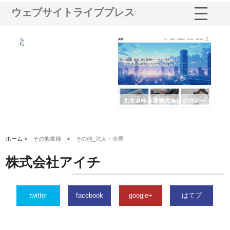
ウェブサイトライブプレス
多摩
有限会社松幸商店が手がける織
北海道軽金属株式会社がスノー
株
工事
ネームと下げ札の製造技術
フライとテーパーブロックの専
る
用ページを新設
ス
ホーム >
その他業種
>
その他_法人・企業
株式会社アイチ
twitter
facebook
google+
はてブ