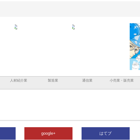
ａｎｙ
株式会社アセットイノベーショ
庭楽株式会社が知多半島と三河
株式
現でき
ンのワンルーム投資で始める資
と名古屋で叶える理想の外構空
で滋
産形成と老後準備
間
人材紹介業
製造業
通信業
小売業・販売業
google+
はてブ