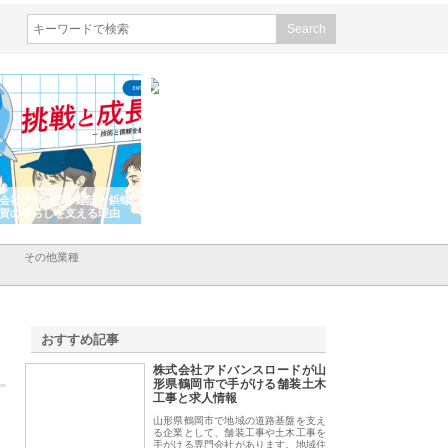
会社ナツハラが建設と鋲螺
株式会社メタルエースの企業サ
株式会社ＣＳＡの事
賀の暮らしを支える理由
イトが提供する充実した情報内
みを徹底解説
容とは
その他業種
おすすめ記事
株式会社アドバンスロードが山
1
形県鶴岡市で手がける舗装土木
工事と求人情報
山形県鶴岡市で地域の道路基盤を支え
る企業として、舗装工事や土木工事を
手がける専門会社があります。地域住