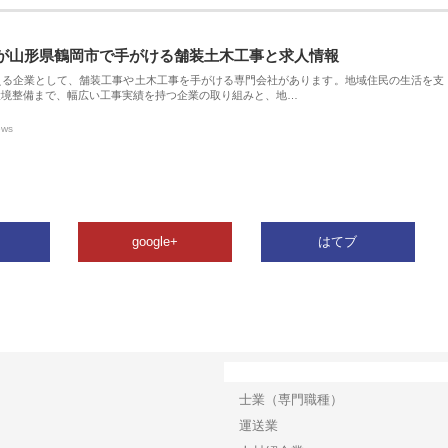
が山形県鶴岡市で手がける舗装土木工事と求人情報
える企業として、舗装工事や土木工事を手がける専門会社があります。地域住民の生活を支
環境整備まで、幅広い工事実績を持つ企業の取り組みと、地…
ews
google+
はてブ
カテゴリー
士業（専門職種）
運送業