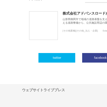
株式会社アドバンスロード
山形県鶴岡市で地域の道路基盤を支
える道路整備から、公共施設周辺の
[その他業種][その他_法人・企業]
0vi
twitter
facebook
ウェブサイトライブプレス