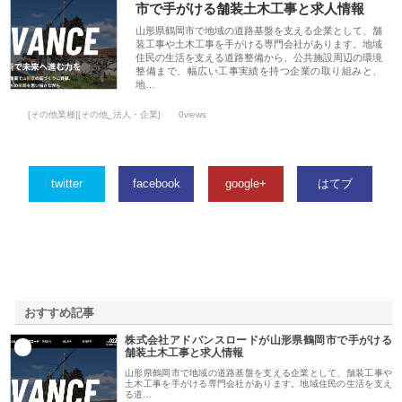
市で手がける舗装土木工事と求人情報
山形県鶴岡市で地域の道路基盤を支える企業として、舗
装工事や土木工事を手がける専門会社があります。地域
住民の生活を支える道路整備から、公共施設周辺の環境
整備まで、幅広い工事実績を持つ企業の取り組みと、
地…
[その他業種][その他_法人・企業]
0views
twitter
facebook
google+
はてブ
おすすめ記事
株式会社アドバンスロードが山形県鶴岡市で手がける
1
舗装土木工事と求人情報
山形県鶴岡市で地域の道路基盤を支える企業として、舗装工事や
土木工事を手がける専門会社があります。地域住民の生活を支え
る道…