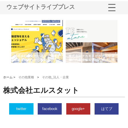
ウェブサイトライブプレス
ノー
株式会社耕文社が品川で実現す
株式会社ナカモトがホテルや店
株
の専
る販促物製作から配送までワン
舗の内装改修で選ばれ続ける理
れ
ストップ対応
由
強
ホーム >
その他業種
>
その他_法人・企業
株式会社エルスタット
twitter
facebook
google+
はてブ