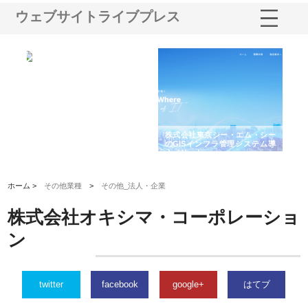
ウェブサイトライブプレス
る舗
ホクシン設備株式会社が手がけ
株式会社東京シー・エム・シー
株
る給排水空調消火設備工事の実
のGISインフラ管理システム導
か
績と強み
入メリット
由
ホーム >
その他業種
>
その他_法人・企業
株式会社オキシマ・コーポレーショ
ン
twitter
facebook
google+
はてブ