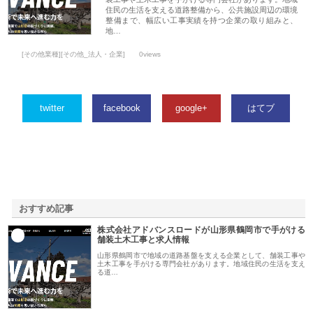
住民の生活を支える道路整備から、公共施設周辺の環境
整備まで、幅広い工事実績を持つ企業の取り組みと、
地…
[その他業種][その他_法人・企業]
0views
twitter
facebook
google+
はてブ
おすすめ記事
株式会社アドバンスロードが山形県鶴岡市で手がける
1
舗装土木工事と求人情報
山形県鶴岡市で地域の道路基盤を支える企業として、舗装工事や
土木工事を手がける専門会社があります。地域住民の生活を支え
る道…