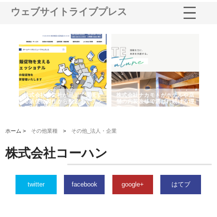
ウェブサイトライブプレス
ノー
株式会社耕文社が品川で実現す
株式会社ナカモトがホテルや店
株
の専
る販促物製作から配送までワン
舗の内装改修で選ばれ続ける理
れ
ストップ対応
由
強
ホーム >
その他業種
>
その他_法人・企業
株式会社コーハン
twitter
facebook
google+
はてブ