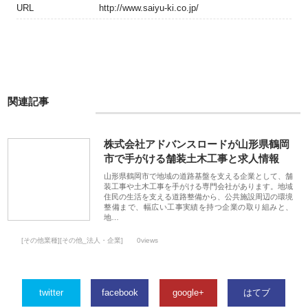
URL
http://www.saiyu-ki.co.jp/
関連記事
株式会社アドバンスロードが山形県鶴岡
市で手がける舗装土木工事と求人情報
山形県鶴岡市で地域の道路基盤を支える企業として、舗
装工事や土木工事を手がける専門会社があります。地域
住民の生活を支える道路整備から、公共施設周辺の環境
整備まで、幅広い工事実績を持つ企業の取り組みと、
地…
[その他業種][その他_法人・企業]
0views
twitter
facebook
google+
はてブ