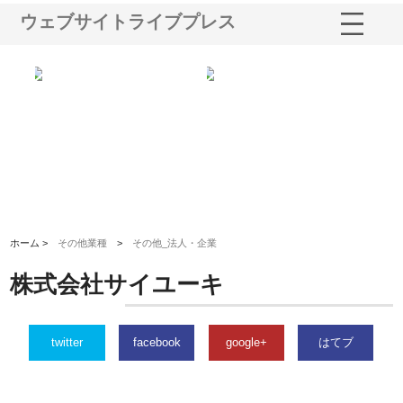
ウェブサイトライブプレス
業サ
株式会社ＣＳＡの事業内容と強
株式会社山形道路が手がける舗
ホ
報内
みを徹底解説
装工事と土木技術の全容
る
績
ホーム >
その他業種
>
その他_法人・企業
株式会社サイユーキ
twitter
facebook
google+
はてブ