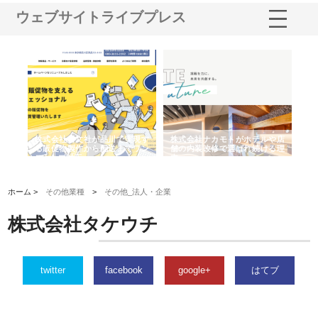
ウェブサイトライブプレス
ノー
株式会社耕文社が品川で実現す
株式会社ナカモトがホテルや店
株
の専
る販促物製作から配送までワン
舗の内装改修で選ばれ続ける理
れ
ストップ対応
由
強
ホーム >
その他業種
>
その他_法人・企業
株式会社タケウチ
twitter
facebook
google+
はてブ