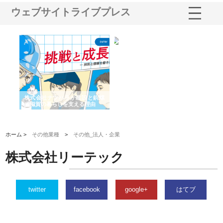
ウェブサイトライブプレス
三河
株式会社ナツハラが建設と鋲螺
株式会社メタルエースの企業サ
株
構空
で滋賀の暮らしを支える理由
イトが提供する充実した情報内
み
容とは
ホーム >
その他業種
>
その他_法人・企業
株式会社リーテック
twitter
facebook
google+
はてブ