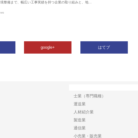
環境整備まで、幅広い工事実績を持つ企業の取り組みと、地…
ews
google+
はてブ
カテゴリー
士業（専門職種）
運送業
人材紹介業
製造業
通信業
小売業・販売業