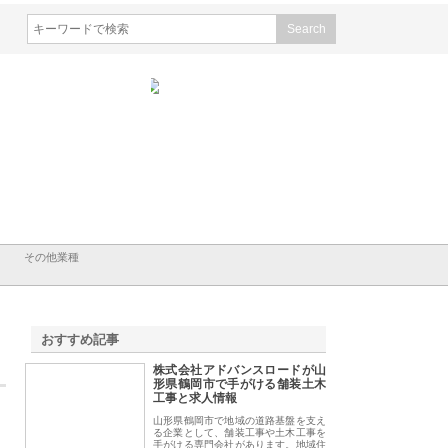
ける舗
ホクシン設備株式会社が手がけ
株式会社東京シー・エム・シー
株式
る給排水空調消火設備工事の実
のGISインフラ管理システム導
から
績と強み
入メリット
由
その他業種
おすすめ記事
株式会社アドバンスロードが山
1
形県鶴岡市で手がける舗装土木
工事と求人情報
山形県鶴岡市で地域の道路基盤を支え
る企業として、舗装工事や土木工事を
手がける専門会社があります。地域住