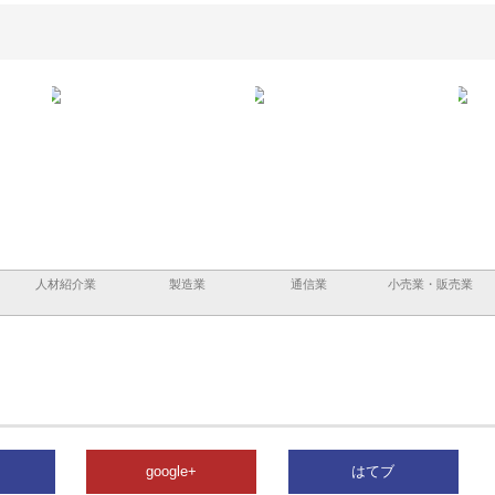
メタルエースの企業サ
株式会社ＣＳＡの事業内容と強
株式会社山形道路が手が
供する充実した情報内
みを徹底解説
装工事と土木技術の全容
人材紹介業
製造業
通信業
小売業・販売業
google+
はてブ