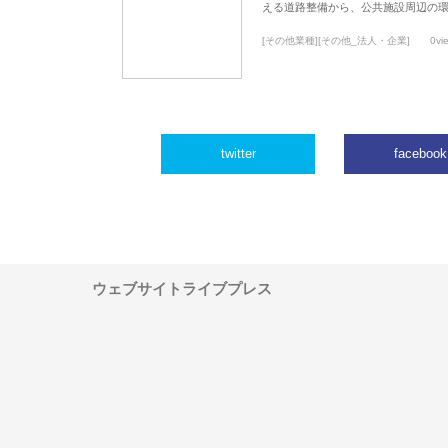
える道路整備から、公共施設周辺の
[その他業種][その他_法人・企業]
0vi
twitter
facebook
ウェブサイトライブプレス