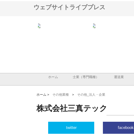
ウェブサイトライブプレス
ョ
庭楽株式会社が知多半島と三河
株式会社ナツハラが建設と鋲螺
株式会社
資
と名古屋で叶える理想の外構空
で滋賀の暮らしを支える理由
イトが提
間
容とは
ホーム
士業（専門職種）
運送業
ホーム >
その他業種
>
その他_法人・企業
株式会社三真テック
twitter
facebook