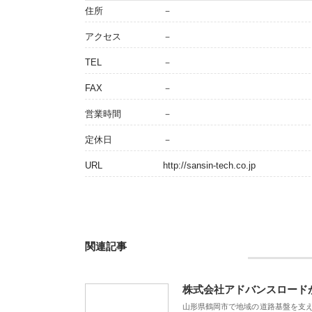
住所
－
アクセス
－
TEL
－
FAX
－
営業時間
－
定休日
－
URL
http://sansin-tech.co.jp
関連記事
株式会社アドバンスロード
山形県鶴岡市で地域の道路基盤を支