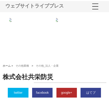
ウェブサイトライブプレス
ノー
株式会社耕文社が品川で実現す
株式会社ナカモトがホテルや店
株
の専
る販促物製作から配送までワン
舗の内装改修で選ばれ続ける理
れ
ストップ対応
由
強
ホーム >
その他業種
>
その他_法人・企業
株式会社共栄防災
twitter
facebook
google+
はてブ