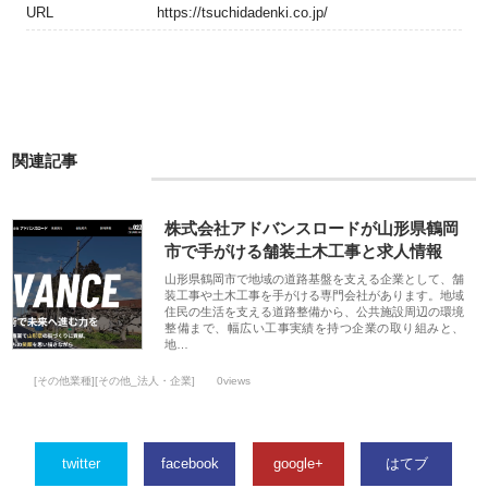
URL
https://tsuchidadenki.co.jp/
関連記事
株式会社アドバンスロードが山形県鶴岡
市で手がける舗装土木工事と求人情報
山形県鶴岡市で地域の道路基盤を支える企業として、舗
装工事や土木工事を手がける専門会社があります。地域
住民の生活を支える道路整備から、公共施設周辺の環境
整備まで、幅広い工事実績を持つ企業の取り組みと、
地…
[その他業種][その他_法人・企業]
0views
twitter
facebook
google+
はてブ