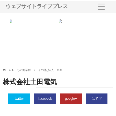
ウェブサイトライブプレス
業サ
株式会社ＣＳＡの事業内容と強
株式会社山形道路が手がける舗
ホ
報内
みを徹底解説
装工事と土木技術の全容
る
績
ホーム >
その他業種
>
その他_法人・企業
株式会社土田電気
twitter
facebook
google+
はてブ