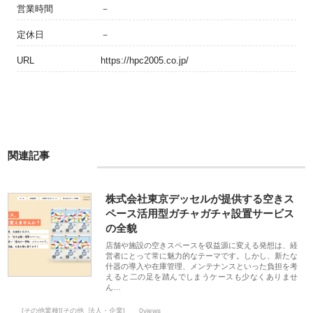
営業時間
－
定休日
－
URL
https://hpc2005.co.jp/
関連記事
株式会社東京デッセルが提供する空きス
ペース活用型ガチャガチャ設置サービス
の全貌
店舗や施設の空きスペースを収益源に変える発想は、経
営者にとって常に魅力的なテーマです。しかし、新たな
什器の導入や在庫管理、メンテナンスといった負担を考
えると二の足を踏んでしまうケースも少なくありませ
ん…
[その他業種][その他_法人・企業]
0views