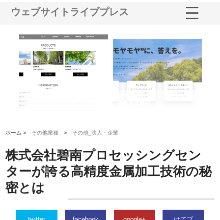
ウェブサイトライブプレス
鋲螺
株式会社メタルエースの企業サ
株式会社ＣＳＡの事業内容と強
株
由
イトが提供する充実した情報内
みを徹底解説
装
容とは
ホーム >
その他業種
>
その他_法人・企業
株式会社碧南プロセッシングセン
ターが誇る高精度金属加工技術の秘
密とは
twitter
facebook
google+
はてブ