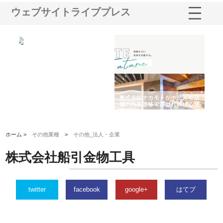
ウェブサイトライブプレス
ノー
株式会社耕文社が品川で実現す
株式会社ナカモトがホテルや店
株
の専
る販促物製作から配送までワン
舗の内装改修で選ばれ続ける理
れ
ストップ対応
由
強
ホーム >
その他業種
>
その他_法人・企業
株式会社船引金物工具
twitter
facebook
google+
はてブ