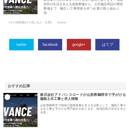
住民の生活を支える道路整備から、公共施設周辺の環境
整備まで、幅広い工事実績を持つ企業の取り組みと、
地…
[その他業種][その他_法人・企業]
0views
twitter
facebook
google+
はてブ
おすすめ記事
株式会社アドバンスロードが山形県鶴岡市で手がける
1
舗装土木工事と求人情報
山形県鶴岡市で地域の道路基盤を支える企業として、舗装工事や
土木工事を手がける専門会社があります。地域住民の生活を支え
る道…