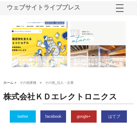
ウェブサイトライブプレス
ノー
株式会社耕文社が品川で実現す
株式会社ナカモトがホテルや店
株
の専
る販促物製作から配送までワン
舗の内装改修で選ばれ続ける理
れ
ストップ対応
由
強
ホーム >
その他業種
>
その他_法人・企業
株式会社ＫＤエレクトロニクス
twitter
facebook
google+
はてブ