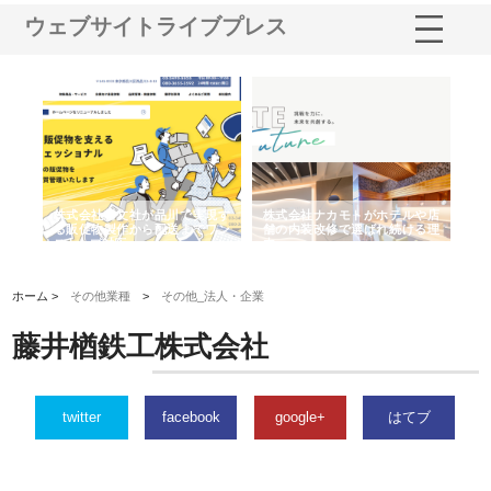
ウェブサイトライブプレス
ノー
株式会社耕文社が品川で実現す
株式会社ナカモトがホテルや店
株
の専
る販促物製作から配送までワン
舗の内装改修で選ばれ続ける理
れ
ストップ対応
由
強
ホーム >
その他業種
>
その他_法人・企業
藤井楢鉄工株式会社
twitter
facebook
google+
はてブ