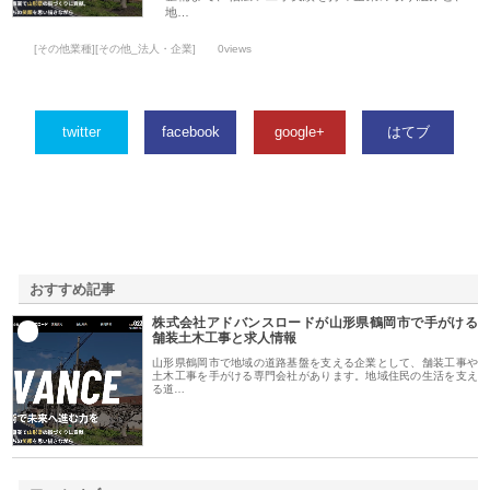
地…
[その他業種][その他_法人・企業]
0views
twitter
facebook
google+
はてブ
おすすめ記事
株式会社アドバンスロードが山形県鶴岡市で手がける
1
舗装土木工事と求人情報
山形県鶴岡市で地域の道路基盤を支える企業として、舗装工事や
土木工事を手がける専門会社があります。地域住民の生活を支え
る道…