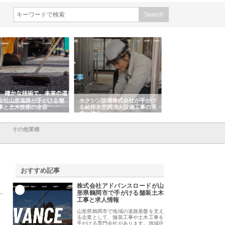
シン設備株式会社が手がけ
株式会社東京シー・エム・シー
株式会社アクアスペ
排水空調消火設備工事の実
のGISインフラ管理システム導
から陸上まで一貫施
強み
入メリット
由
その他業種
おすすめ記事
株式会社アドバンスロードが山
1
形県鶴岡市で手がける舗装土木
工事と求人情報
山形県鶴岡市で地域の道路基盤を支え
る企業として、舗装工事や土木工事を
手がける専門会社があります。地域住