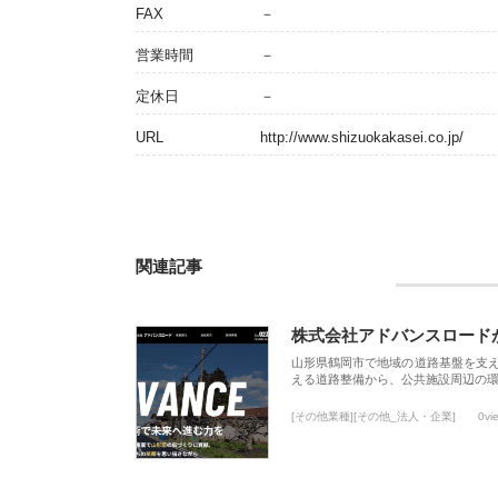
FAX
－
営業時間
－
定休日
－
URL
http://www.shizuokakasei.co.jp/
関連記事
株式会社アドバンスロード
山形県鶴岡市で地域の道路基盤を支
える道路整備から、公共施設周辺の
[その他業種][その他_法人・企業]
0vi