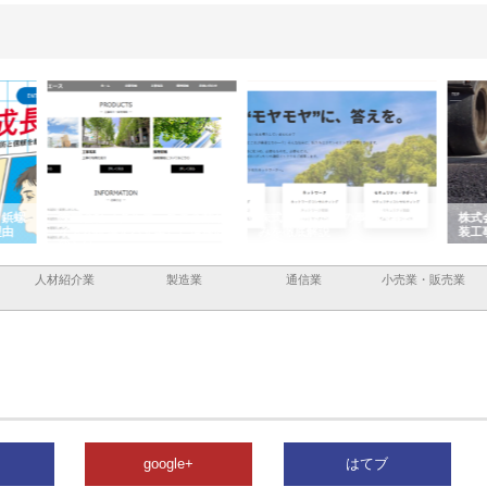
企業サ
株式会社ＣＳＡの事業内容と強
株式会社山形道路が手がける舗
ホク
情報内
みを徹底解説
装工事と土木技術の全容
る給
績と
人材紹介業
製造業
通信業
小売業・販売業
google+
はてブ