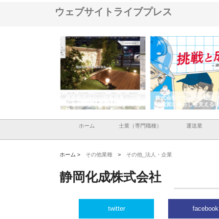
ウェブサイトライブプレス
会社が知多半島と三河
株式会社ナツハラが建設と鋲螺
株式会社メタルエースの
で叶える理想の外構空
で滋賀の暮らしを支える理由
イトが提供する充実した
容とは
ホーム
士業（専門職種）
運送業
ホーム >
その他業種
>
その他_法人・企業
静岡化成株式会社
twitter
facebook