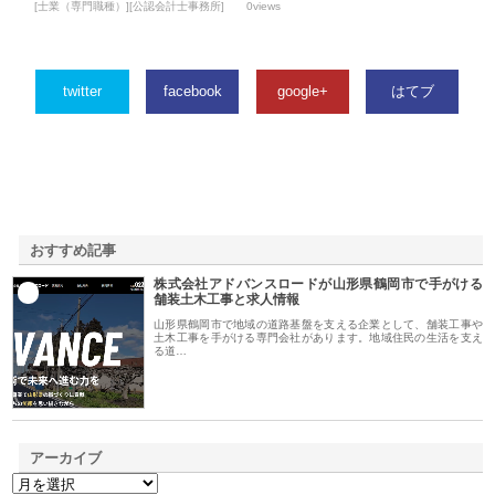
[士業（専門職種）][公認会計士事務所]
0views
twitter
facebook
google+
はてブ
おすすめ記事
株式会社アドバンスロードが山形県鶴岡市で手がける
1
舗装土木工事と求人情報
山形県鶴岡市で地域の道路基盤を支える企業として、舗装工事や
土木工事を手がける専門会社があります。地域住民の生活を支え
る道…
アーカイブ