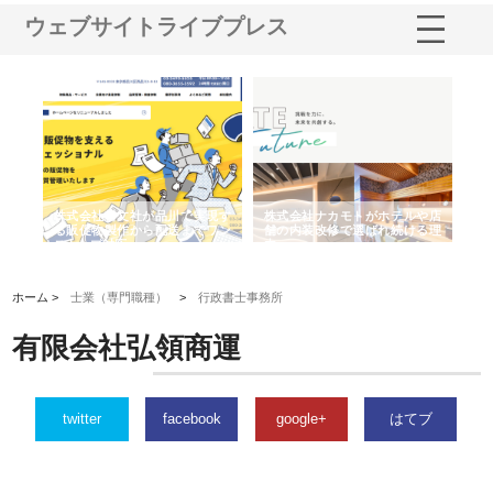
ウェブサイトライブプレス
株式会社耕文社が品川で実現す
株式会社ナカモトがホテルや店
株式会社スプ
る販促物製作から配送までワン
舗の内装改修で選ばれ続ける理
れる理由とOE
ストップ対応
由
強み
ホーム >
士業（専門職種）
>
行政書士事務所
有限会社弘領商運
twitter
facebook
google+
はてブ