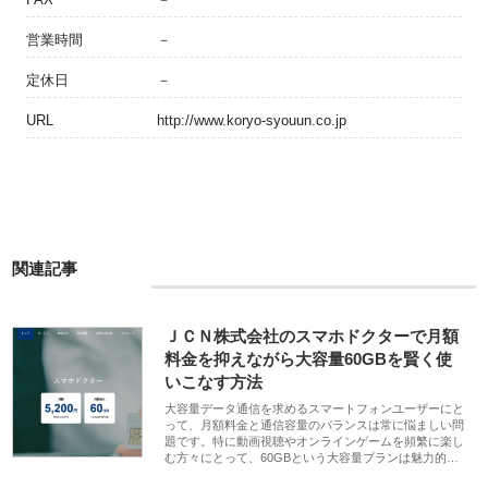
営業時間
－
定休日
－
URL
http://www.koryo-syouun.co.jp
関連記事
ＪＣＮ株式会社のスマホドクターで月額
料金を抑えながら大容量60GBを賢く使
いこなす方法
大容量データ通信を求めるスマートフォンユーザーにと
って、月額料金と通信容量のバランスは常に悩ましい問
題です。特に動画視聴やオンラインゲームを頻繁に楽し
む方々にとって、60GBという大容量プランは魅力的…