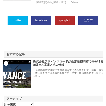
[製造業][その他_製造・加工]
0views
twitter
facebook
google+
はてブ
おすすめ記事
株式会社アドバンスロードが山形県鶴岡市で手がける
1
舗装土木工事と求人情報
山形県鶴岡市で地域の道路基盤を支える企業として、舗装工事や
土木工事を手がける専門会社があります。地域住民の生活を支え
る道…
アーカイブ