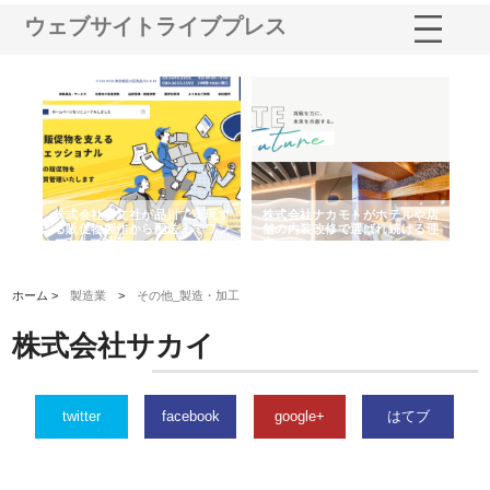
ウェブサイトライブプレス
ノー
株式会社耕文社が品川で実現す
株式会社ナカモトがホテルや店
株
の専
る販促物製作から配送までワン
舗の内装改修で選ばれ続ける理
れ
ストップ対応
由
強
ホーム >
製造業
>
その他_製造・加工
株式会社サカイ
twitter
facebook
google+
はてブ